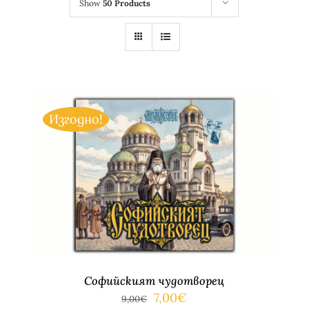
Show
50 Products
Изгодно!
ДОБАВЯНЕ В КОЛИЧКАТА
/
ДЕТАЙЛИ
Софийският чудотворец
Original
Текущата
7,00
€
9,00
€